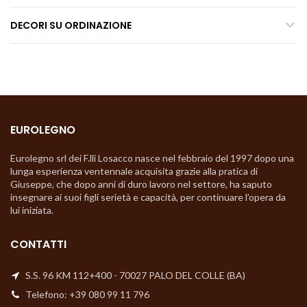
DECORI SU ORDINAZIONE
EUROLEGNO
Eurolegno srl dei F.lli Losacco nasce nel febbraio del 1997 dopo una
lunga esperienza ventennale acquisita grazie alla pratica di
Giuseppe, che dopo anni di duro lavoro nel settore, ha saputo
insegnare ai suoi figli serietà e capacità, per continuare l’opera da
lui iniziata.
CONTATTI
S.S. 96 KM 112+400 - 70027 PALO DEL COLLE (BA)
Telefono: +39 080 99 11 796