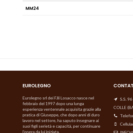
MM24
EUROLEGNO
CONTAT
Eurolegno srl dei F.lli Losacco nasce nel
S.S. 9
febbraio del 1997 dopo una lunga
COLLE (B
esperienza ventennale acquisita grazie alla
pratica di Giuseppe, che dopo anni di duro
Telefo
lavoro nel settore, ha saputo insegnare ai
Cellula
suoi figli serietà e capacità, per continuare
l’opera da lui iniziata.
INFO@