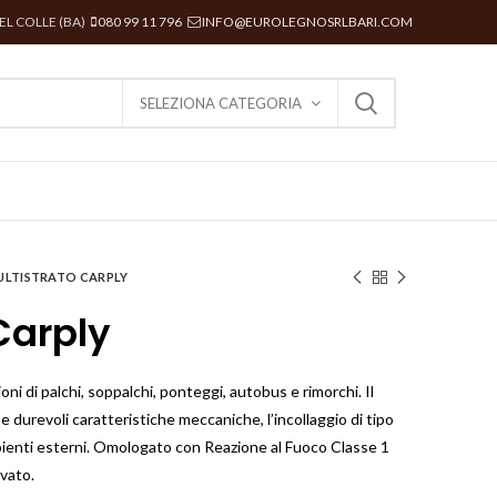
DEL COLLE (BA)
080 99 11 796
INFO@EUROLEGNOSRLBARI.COM
SELEZIONA CATEGORIA
ULTISTRATO CARPLY
Carply
oni di palchi, soppalchi, ponteggi, autobus e rimorchi. Il
 durevoli caratteristiche meccaniche, l’incollaggio di tipo
bienti esterni. Omologato con Reazione al Fuoco Classe 1
vato.