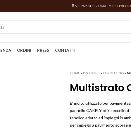
S.S. 96 KM 112+400 - 70027 PALO 
IENDA
ORDINI
PRESS
CONTATTI
HOME
»
PRODOTTI
»
EUROLEGNO
»
M
Multistrato 
E’ molto utilizzato per pavimentazi
pannello CARPLY offre eccellenti e
fenolico adatto ad impieghi in am
per impiego a pavimento sopraele