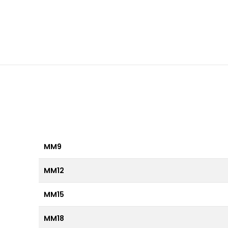
MM9
MM12
MM15
MM18