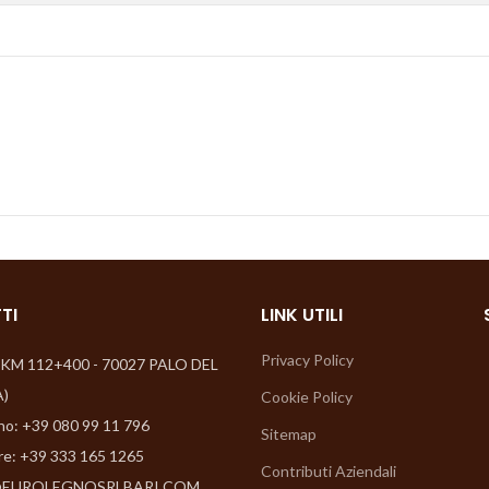
TI
LINK UTILI
Privacy Policy
6 KM 112+400 - 70027 PALO DEL
A)
Cookie Policy
no: +39 080 99 11 796
Sitemap
re: +39 333 165 1265
Contributi Aziendali
EUROLEGNOSRLBARI.COM