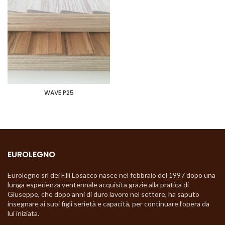
WAVE P25
EUROLEGNO
Eurolegno srl dei F.lli Losacco nasce nel febbraio del 1997 dopo una
lunga esperienza ventennale acquisita grazie alla pratica di
Giuseppe, che dopo anni di duro lavoro nel settore, ha saputo
insegnare ai suoi figli serietà e capacità, per continuare l’opera da
lui iniziata.