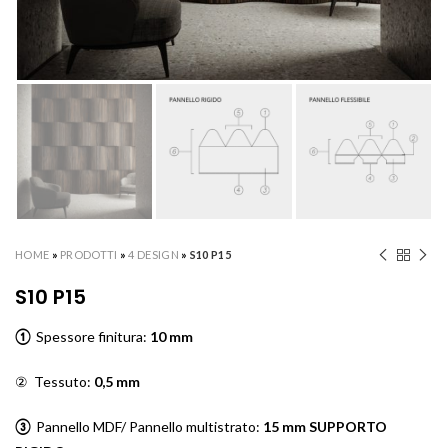
HOME
»
PRODOTTI
»
4 DESIGN
»
S10 P15
S10 P15
①
Spessore finitura:
10 mm
② Tessuto:
0,5 mm
③
Pannello MDF/ Pannello multistrato:
15 mm SUPPORTO